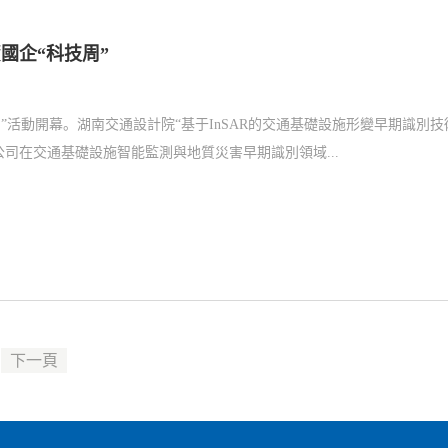
國企“科技周”
周”活動開幕。湖南交通設計院“基于InSAR的交通基礎設施形變早期識別技
司在交通基礎設施智能監測與地質災害早期識別領域...
下一頁