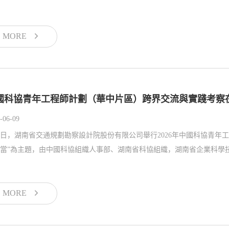
MORE
國科協青年工程師計劃（華中片區）跨界交流與實踐考察
-06-09
7日，湖南省交通規劃勘察設計院股份有限公司舉行2026年中國科協青
當”為主題，由中國科協組織人事部、湖南省科協組織，湖南省企業科學技
MORE