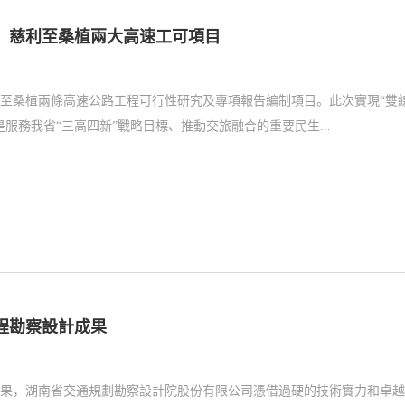
、慈利至桑植兩大高速工可項目
至桑植兩條高速公路工程可行性研究及專項報告編制項目。此次實現“雙
務我省“三高四新”戰略目標、推動交旅融合的重要民生...
工程勘察設計成果
結果，湖南省交通規劃勘察設計院股份有限公司憑借過硬的技術實力和卓