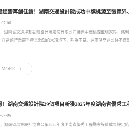
場經營再創佳績！湖南交通設計院成功中標桃源至張家界
-07-06
，湖南省交通規劃勘察設計院股份有限公司接連中標桃源至張家界、慈利
，在當前行業競爭極其激烈的大環境下，殊為不易。這兩條高速公路不僅是服
MORE
報！湖南交通設計院29個項目斬獲2025年度湖南省優秀
-07-06
，湖南省勘察設計協會公布2025年度湖南省優秀工程勘察設計成果評定