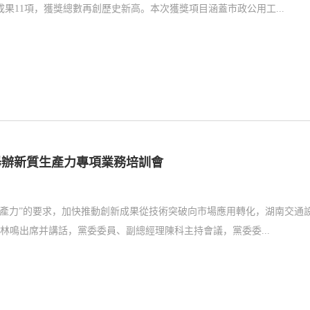
果11項，獲獎總數再創歷史新高。本次獲獎項目涵蓋市政公用工...
舉辦新質生產力專項業務培訓會
質生產力”的要求，加快推動創新成果從技術突破向市場應用轉化，湖南交通
鳴出席并講話，黨委委員、副總經理陳科主持會議，黨委委...