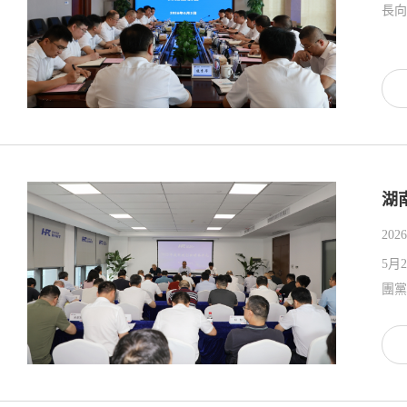
湖
2026
5月
團黨