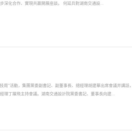
長向建軍，黨委委員、副總經理陳科，安全總監梁榮偉熱情接洽。雙方就進一步深化合作、實現共贏開展座談。 何延兵對湖南交通設...
“科技周”活動，集團黨委副書記、副董事長、總經理胡建華出席會議并講話
理丁躍飛主持會議。湖南交通設計院黨委書記、董事長向建...