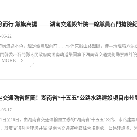
險而行 黨旗高揚 ——湖南交通設計院一線黨員石門搶險
-06-22
海橫流顯本色，越是艱險越向前……你們克服山路艱險，徒手清理塌方泥石
門縣委、石門縣人民政府向湖南軌道集團旗下湖南省交通規劃勘察設計院有
MORE
定交通強省藍圖！湖南省“十五五”公路水路建設項目市州
-06-17
11日至16日，由湖南省交通運輸廳主辦的“湖南省‘十五五’公路、水路
對接，凝聚交通強省建設共識 湖南省交通運輸廳綜合規劃處