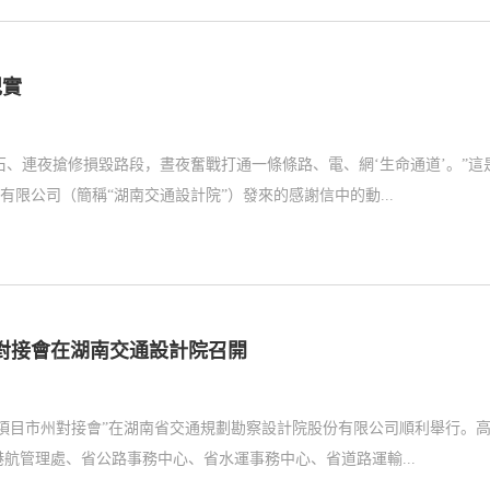
紀實
、連夜搶修損毀路段，晝夜奮戰打通一條條路、電、網‘生命通道’。”這
限公司（簡稱“湖南交通設計院”）發來的感謝信中的動...
對接會在湖南交通設計院召開
建設項目市州對接會”在湖南省交通規劃勘察設計院股份有限公司順利舉行。
、公路建設處、港航管理處、省公路事務中心、省水運事務中心、省道路運輸...