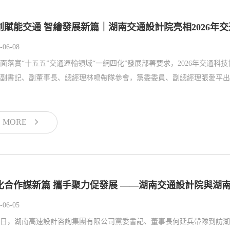
創賦能交通 智繪發展新篇｜湖南交通設計院亮相2026年
-06-08
面落實“十五五”交通運輸領域“一網四化”發展部署要求，2026年交通
副書記、副董事長、總經理林鳴帶隊參會，黨委委員、副總經理張愛平出席
MORE
化合作謀新篇 攜手聚力促發展 ——湖南交通設計院與湖
-06-05
3日，湖南高速設計咨詢集團有限公司黨委書記、董事長何延兵帶隊到訪