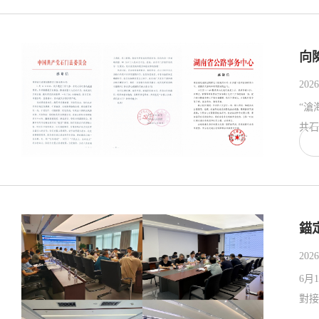
向
2026
“滄
共石
錨
2026
6月