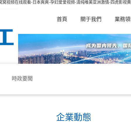
窝窝视频在线观看-日本爽爽-孕妇爱爱视频-清纯唯美亚洲激情-四虎影视黄色
首頁
關于我們
業務領
時政要聞
企業動態