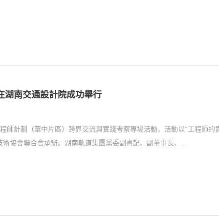
在湖南交通設計院成功舉行
年工程師計劃（華中片區）跨界交流與實踐考察專場活動，活動以“工程師的
術協會聯合會承辦。湖南軌道集團黨委副書記、副董事長、...