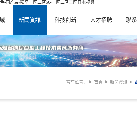
-国产suv精品一区二区60-一区二区三区日本视频
域
新聞資訊
科技創新
人才招聘
聯系
當前位置：
首頁
新聞資訊