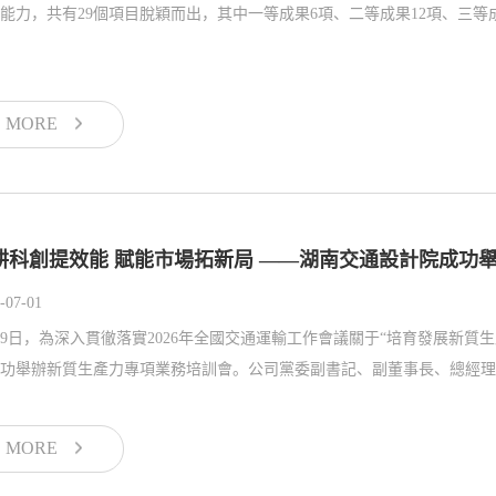
能力，共有29個項目脫穎而出，其中一等成果6項、二等成果12項、三等成
MORE
耕科創提效能 賦能市場拓新局 ——湖南交通設計院成功
-07-01
29日，為深入貫徹落實2026年全國交通運輸工作會議關于“培育發展新
功舉辦新質生產力專項業務培訓會。公司黨委副書記、副董事長、總經理林
MORE