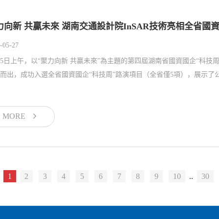
力向新 共贏未來 湖南交通設計院InSAR技術亮相全省國資
-05-27
25日上午，以“聚力向新 共贏未來”為主題的第四屆湖南省國資國企“科技
而出，成功入選全省國資國企“科技周”路演項目（全省僅5項），展示了公
MORE
1
2
3
4
5
6
7
8
9
10
..
30