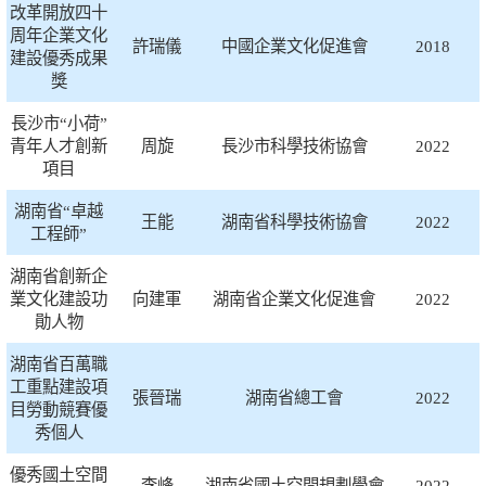
改革開放四十
周年企業文化
許瑞儀
中國企業文化促進會
2018
建設優秀成果
獎
長沙市“小荷”
青年人才創新
周旋
長沙市科學技術協會
2022
項目
湖南省“卓越
王能
湖南省科學技術協會
2022
工程師”
湖南省創新企
業文化建設功
向建軍
湖南省企業文化促進會
2022
勛人物
湖南省百萬職
工重點建設項
張晉瑞
湖南省總工會
2022
目勞動競賽優
秀個人
優秀國土空間
李峰
湖南省國土空間規劃學會
2022