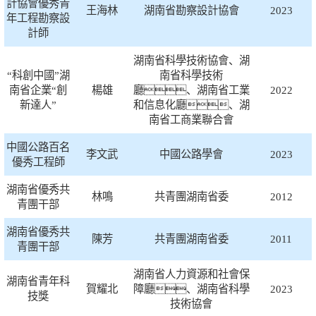
計協會優秀青
王海林
湖南省勘察設計協會
2023
年工程勘察設
計師
湖南省科學技術協會、湖
“科創中國”湖
南省科學技術
南省企業“創
楊雄
廳、湖南省工業
2022
新達人”
和信息化廳、湖
南省工商業聯合會
中國公路百名
李文武
中國公路學會
2023
優秀工程師
湖南省優秀共
林鳴
共青團湖南省委
2012
青團干部
湖南省優秀共
陳芳
共青團湖南省委
2011
青團干部
湖南省人力資源和社會保
湖南省青年科
賀耀北
障廳、湖南省科學
2023
技獎
技術協會