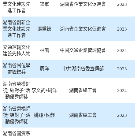
業文化建設先
鐘軍
湖南省企業文化促進會
2023
進工作者
湖南省創新企
業文化建設先
張重祿
湖南省企業文化促進會
2023
進工作者
交通運輸文化
林鳴
中國交通企業管理協會
2024
建設先鋒人物
湖南省崗位學
周洋
中共湖南省委宣傳部
2023
雷鋒標兵
湖南省勞模師
徒“結對子”活
李文武+周洋
湖南省總工會
2024
動優秀師徒
湖南省勞模師
徒“結對子”活
姚翔+侯靜
湖南省總工會
2023
動優秀師徒
湖南省國資系