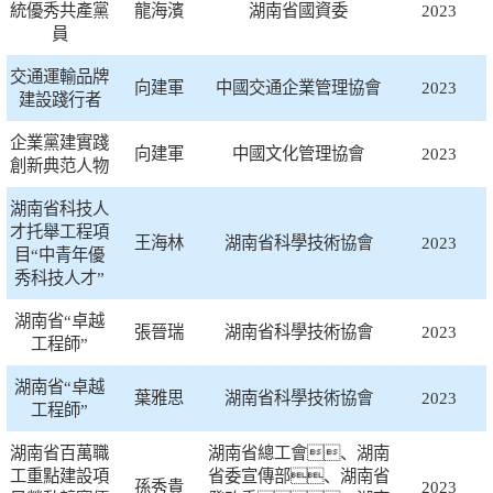
統優秀共產黨
龍海濱
湖南省國資委
2023
員
交通運輸品牌
向建軍
中國交通企業管理協會
2023
建設踐行者
企業黨建實踐
向建軍
中國文化管理協會
2023
創新典范人物
湖南省科技人
才托舉工程項
王海林
湖南省科學技術協會
2023
目“中青年優
秀科技人才”
湖南省“卓越
張晉瑞
湖南省科學技術協會
2023
工程師”
湖南省“卓越
葉雅思
湖南省科學技術協會
2023
工程師”
湖南省百萬職
湖南省總工會、湖南
工重點建設項
省委宣傳部、湖南省
孫秀貴
2023