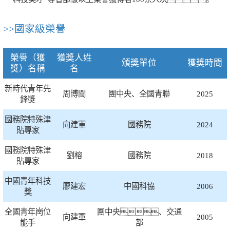
歷史
市政
公告
博士
招聘
聯系
>>國家級榮譽
企業
軌道
時政
特色
客戶
榮譽（獲
獲獎人姓
頒獎單位
獲獎時間
建筑
知識
獎）名稱
名
新時代青年先
周博聞
團中央、全國青聯
2025
橋梁
鋒獎
國務院特殊津
隧道
向建軍
國務院
2024
貼專家
國務院特殊津
工程
劉榕
國務院
2018
貼專家
中國青年科技
工程
廖建宏
中國科協
2006
獎
全國青年崗位
團中央、交通
試驗
向建軍
2005
能手
部