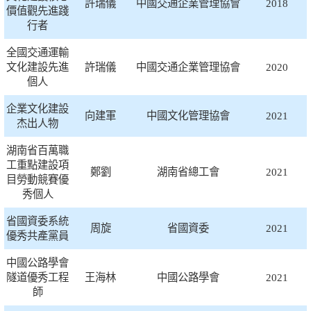
許瑞儀
中國交通企業管理協會
2018
價值觀先進踐
行者
全國交通運輸
文化建設先進
許瑞儀
中國交通企業管理協會
2020
個人
企業文化建設
向建軍
中國文化管理協會
2021
杰出人物
湖南省百萬職
工重點建設項
鄭劉
湖南省總工會
2021
目勞動競賽優
秀個人
省國資委系統
周旋
省國資委
2021
優秀共產黨員
中國公路學會
隧道優秀工程
王海林
中國公路學會
2021
師