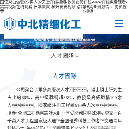
国语对白做受69-男人的天堂在线视频-欧美女优在线-www在线免费观看-
窝窝视频在线观看-日本爽爽-孕妇爱爱视频-清纯唯美亚洲激情-四虎影视
黄色-国产suv精品一区二区60-一区二区三区日本视频
企業
人才團隊
領導
業務
人才團隊
組織
規劃
企業
公司聚合了眾多高層次人才，博士碩士研究生
占比約60%，高中級職稱超86%，教授級高級職稱100余
資質
公路
媒體
科技
人，國家級注冊工程師610余人次。
培養“全國工程勘察設計大師”“享受國務院特殊津貼專家”“百
榮譽
水運
黨群
創新
人才
千萬人才工程國家級人選”“全國優秀科技工作者”“交通青年
科技英才”等省部級以上榮譽獲得者100余人次。