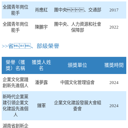
工程
全國青年崗位
肖應紅
團中央、交通部
2017
能手
數字
全國青年崗位
團中央、人力資源和社會
陳鵬宇
2022
能手
保障部
水利
>>省、部級榮譽
工程
榮譽（獲
獲獎人姓
頒獎單位
獲獎時間
獎）名稱
名
國際
企業文化實踐
潘夢露
中國文化管理協會
2024
創新先進個人
水運
新時代企業黨
建引領企業文
企業文化建設發展大會組
鐘軍
2024
化建設先進個
委會
人
湖南省創新企