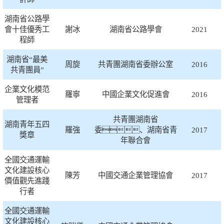
湖南省公路學
會十佳優秀工
謝冰
湖南省公路學會
2021
程師
湖南省“最美
周旋
共青團湖南省委辦公室
2016
共青團員”
企業文化模范
羅寧
中國企業文化促進會
2016
管理者
共青團湖南省
湖南青年五四
羅強
委、湖南省青
2017
獎章
年聯合會
全國交通運輸
文化建設核心
陳芳
中國交通企業管理協會
2017
價值觀先進踐
行者
全國交通運輸
文化建設核心