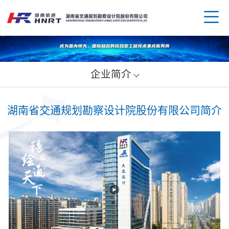
企业简介
企业
湖南省交通规划勘察设计院股份有限公司简介
领导
业务
组织
规划
企业
资质
公路
媒体
科技
荣誉
水运
党群
创新
人才