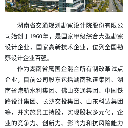
历史
市政
公告
博士
招聘
联系
企业
轨道
时政
特色
客户
湖南省交通规划勘察设计院
股份
有限公
司始创于
1960年，是国家甲级综合大型勘察
建筑
知识
设计企业，国家高新技术企业，位列全国勘
桥梁
察设计企业百强。
作为湖南省属国企混合所有制改革试点
隧道
企业
，目前公司股东包括
湖南轨道集团
、湖
工程
南
省
港航水利集团、佛山交通集团、中国铁
路设计集团、
长沙交投集团、山东科达集团
工程
等，并实施员工持股，实现股权多元化，企
试验
业的竞争力、创新力、影响力和抗风险能力